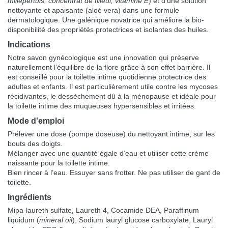
millepertuis, concentrât de tilleul, vitamine E
) et d’une solution
nettoyante et apaisante (aloé vera) dans une formule
dermatologique. Une galénique novatrice qui améliore la bio-
disponibilité des propriétés protectrices et isolantes des huiles.
Indications
Notre savon gynécologique est une innovation qui préserve
naturellement l’équilibre de la flore grâce à son effet barrière. Il
est conseillé pour la toilette intime quotidienne protectrice des
adultes et enfants. Il est particulièrement utile contre les mycoses
récidivantes, le dessèchement dû à la ménopause et idéale pour
la toilette intime des muqueuses hypersensibles et irritées.
Mode d'emploi
Prélever une dose (pompe doseuse) du nettoyant intime, sur les
bouts des doigts.
Mélanger avec une quantité égale d’eau et utiliser cette crème
naissante pour la toilette intime.
Bien rincer à l’eau. Essuyer sans frotter. Ne pas utiliser de gant de
toilette.
Ingrédients
Mipa-laureth sulfate, Laureth 4, Cocamide DEA, Paraffinum
liquidum (
mineral oil
), Sodium lauryl glucose carboxylate, Lauryl