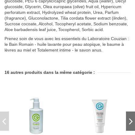
glucoside, PEG 6 caprylic/capric glycerides, Aqua (
water
), Decyl
glucoside, Glycerin, Olea europaea (
olive
) fruit oil, Hypericum
perforatum extract, Hydrolyzed wheat protein, Urea, Parfum
(
fragrance
), Gluconolactone, Tilia cordata flower extract (
linden
),
Sucrose cocoate, Alcohol, Tocopheryl acetate, Sodium benzoate,
Aloe barbadensis leaf juice, Tocopherol, Sorbic acid.
Prenez soin de vous avec les essentiels du Laboratoire Couzian :
le
Bain Romain - huile lavante pour peau atopique
, le
baume à
lèvres au miel
et
Totalement intime - le savon anus
.
16 autres produits dans la même catégorie :